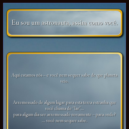
Eu sou um astronauta, assim como você.
Aqui estamos nós – e você nem sequer sabe de que planeta
veio.
Arremessado de algum lugar para esta terra estranha que
você chama de “lar”...
para algum dia ser arremessado novamente – para onde?
... você nem sequer sabe.