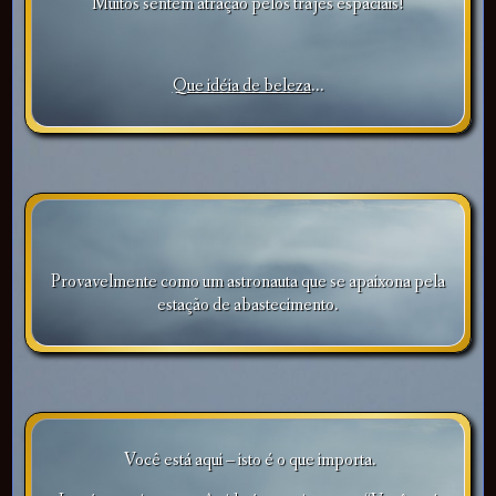
Muitos sentem atração pelos trajes espaciais!
Que idéia de beleza
...
Provavelmente como um astronauta que se apaixona pela
estação de abastecimento.
Você está aqui – isto é o que importa.