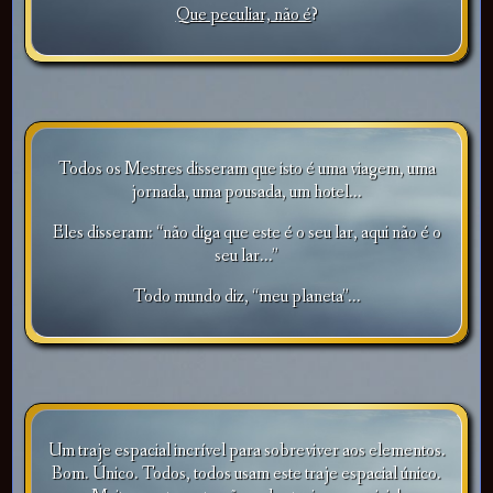
Que peculiar, não é
?
Todos os Mestres disseram que isto é uma viagem, uma
jornada, uma pousada, um hotel...
Eles disseram: “não diga que este é o seu lar, aqui não é o
seu lar...”
Todo mundo diz, “meu planeta”...
Um traje espacial incrível para sobreviver aos elementos.
Bom. Único. Todos, todos usam este traje espacial único.