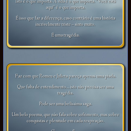
Isto é o que importa. A vida é o que importa. “Você está
aqui” é o que importa.
É isso que faz a diferença, caso contrário é uma história
incrivelmente triste – sinto muito.
É uma tragédia.
Faz com que Romeu e Julieta pareça apenas uma piada.
Que falta de entendimento... isto não precisa ser uma
tragédia.
Pode ser uma belíssima saga.
Um belo poema, que não fala sobre sofrimento, mas sobre
conquistas e plenitude em cada respiração.