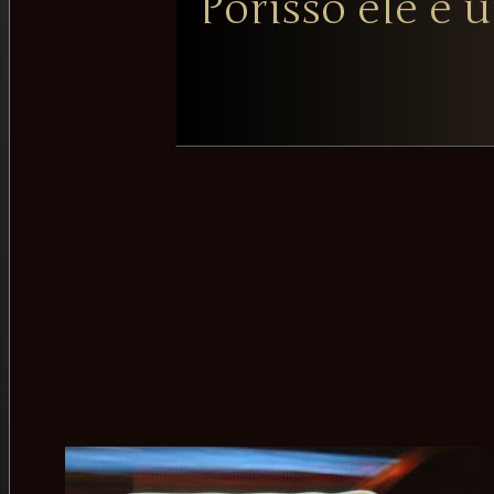
Porisso êle é ú