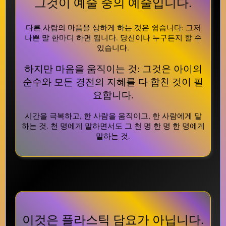
그것이 예술 중의 예술입니다.
다른 사람의 마음을 상하게 하는 것은 쉽습니다: 그저
나쁜 말 한마디 하면 됩니다. 당신이나 누구든지 할 수
있습니다.
하지만 마음을 움직이는 것: 그것은 아이의
순수와 모든 경전의 지혜를 다 합친 것이 필
요합니다.
시간을 극복하고, 한 사람을 움직이고, 한 사람에게 말
하는 것. 천 명에게 말하면서도 그 천 명 한 명 한 명에게
말하는 것.
이것은 플라스틱 담요가 아닙니다.