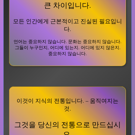
큰 차이입니다.
모든 인간에게 근본적이고 진실된 필요입니
다.
언어는 중요하지 않습니다. 문화는 중요하지 않습니다.
그들이 누구인지, 어디에 있는지. 어디에 있지 않은지.
중요하지 않습니다.
이것이 지식의 전통입니다. – 움직여지는
것.
그것을 당신의 전통으로 만드십시
오.