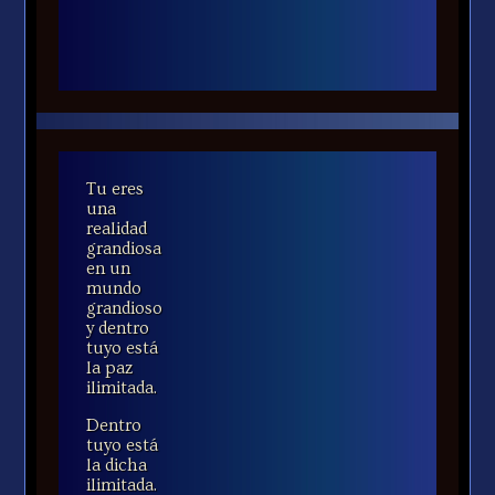
Tu eres
una
realidad
grandiosa
en un
mundo
grandioso
y dentro
tuyo está
la paz
ilimitada.
Dentro
tuyo está
la dicha
ilimitada.