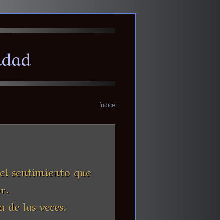
idad
índice
el sentimiento que
r.
 de las veces.