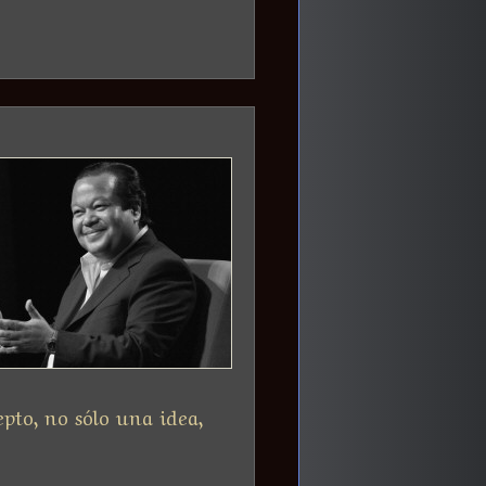
epto, no sólo una idea,