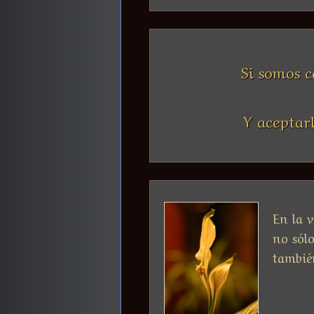
Si somos 
Y aceptarl
En la v
no sólo
tambié