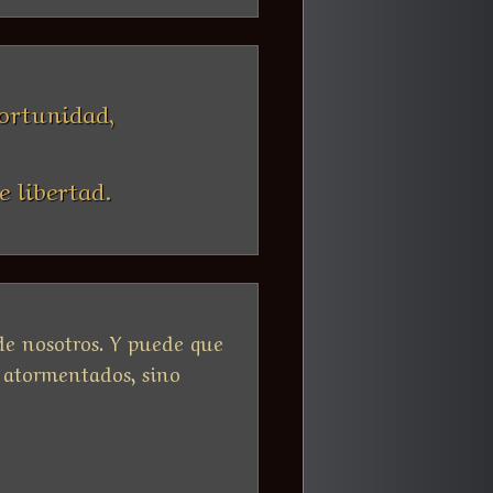
ortunidad,
e libertad.
 de nosotros. Y puede que
s atormentados, sino