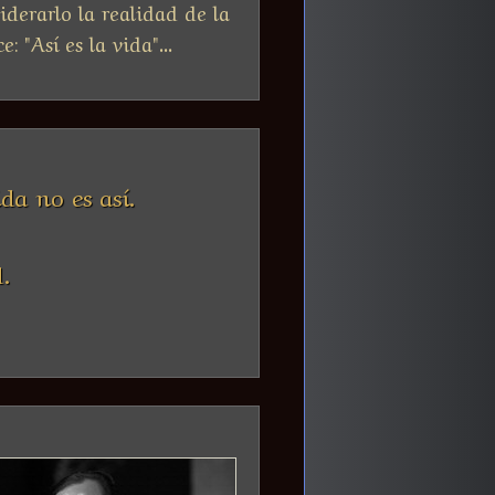
iderarlo la realidad de la
 "Así es la vida"...
da no es así.
.