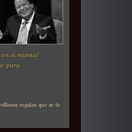
 en sí misma?
se para
illosos regalos que se te