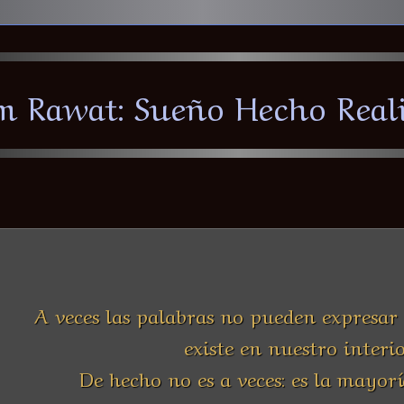
m Rawat: Sueño Hecho Real
A veces las palabras no pueden expresar 
existe en nuestro interio
De hecho no es a veces: es la mayoría