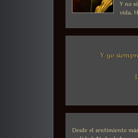
Y no só
vida. H
Y yo siempre
Desde el sentimiento más
realidad. No la de la angu