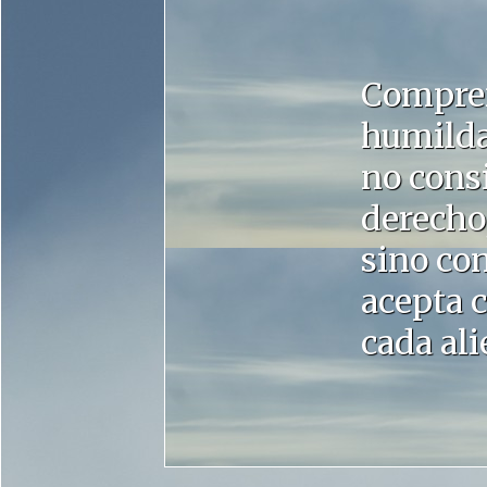
Compren
humilda
no cons
derecho
sino co
acepta 
cada ali