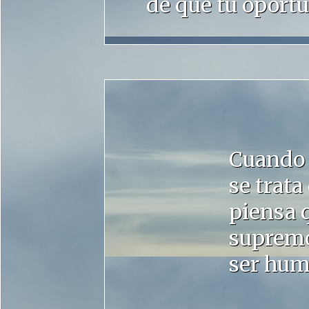
de que tu oportu
Cuando 
se trata 
piensa q
supremo
ser hum