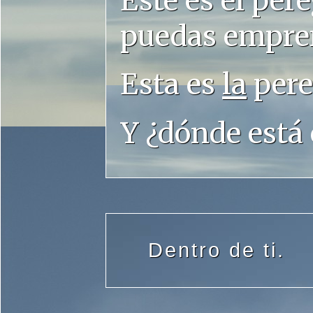
Este es el pe
puedas empre
Esta es
la
pere
Y ¿dónde está 
Dentro de ti.