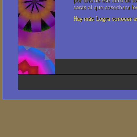
por una de ese libro de l
serás el que cosechará los
Hay más. Logra conocer es