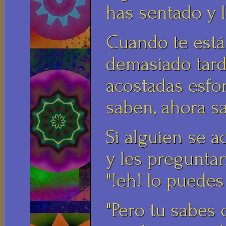
has sentado y 
Cuando te estás
demasiado tard
acostadas esfo
saben, ahora s
Si alguien se a
y les pregunta
"!eh! lo puede
"Pero tu sabes