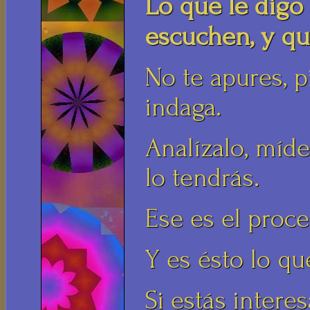
Lo que le digo
escuchen, y qu
No te apures, p
indaga.
Analízalo, mídel
lo tendrás.
Ese es el proc
Y es ésto lo qu
Si estás intere