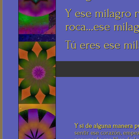
Y ese milagro 
roca...ese mila
Tú eres ese mil
Y si de alguna manera pu
sentir ese corazón, empez