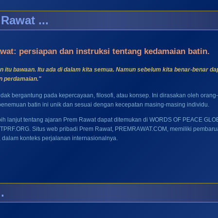
awat ...
at: persiapan dan instruksi tentang kedamaian batin.
 itu bawaan. Itu ada di dalam kita semua. Namun sebelum kita benar-benar d
n perdamaian."
idak bergantung pada kepercayaan, filosofi, atau konsep. Ini dirasakan oleh ora
penemuan batin ini unik dan sesuai dengan kecepatan masing-masing individu.
bih lanjut tentang ajaran Prem Rawat dapat ditemukan di
WORDS OF PEACE GLOBA
TPRF.ORG
. Situs web pribadi Prem Rawat,
PREMRAWAT.COM
, memiliki pembar
 dalam konteks perjalanan internasionalnya.
.