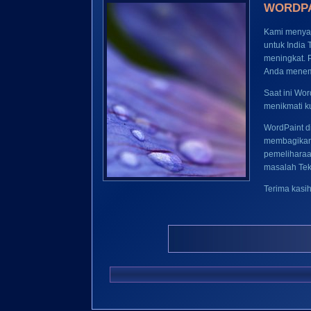
WORDPAI
Kami menyaj
untuk India 
meningkat.
Anda menemu
Saat ini Wo
menikmati k
WordPaint d
membagikan 
pemeliharaa
masalah Tek
Terima kasi