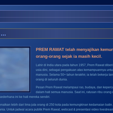
..
PREM RAWAT telah menyajikan kemung
orang-orang sejak ia masih kecil.
Lahir di India utara pada tahun 1957, Prem Rawat diberi 
usia dini, sebagai pengakuan atas kemampuannya untu
manusia. Selama 50+ tahun terakhir, ia telah bekerja 
orang di seluruh dunia.
Pesan Prem Rawat melampaui ras, budaya, dan keperca
dalam hati semua manusia. Saat ini, ratusan ribu oran
ederhana ini ke hati mereka sendiri.
nalkan lebih dari lima juta orang di 250 kota pada kemungkinan kedamaian batin.
dunia. Untuk jadwal acara publik Prem Rawat, webcast & presentasi video livestrea