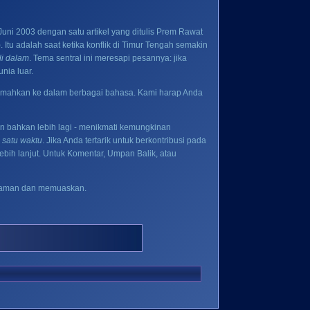
uni 2003 dengan satu artikel yang ditulis Prem Rawat
tu adalah saat ketika konflik di Timur Tengah semakin
di dalam
. Tema sentral ini meresapi pesannya: jika
nia luar.
erjemahkan ke dalam berbagai bahasa. Kami harap Anda
n bahkan lebih lagi - menikmati kemungkinan
 satu waktu
. Jika Anda tertarik untuk berkontribusi pada
lebih lanjut. Untuk Komentar, Umpan Balik, atau
ng aman dan memuaskan.