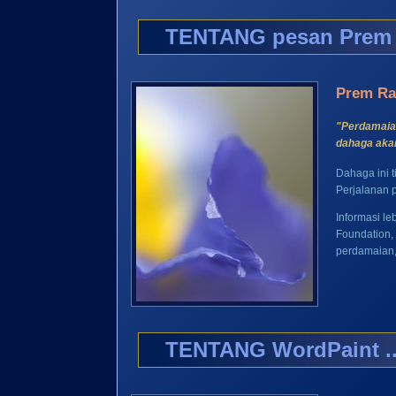
TENTANG pesan Prem R
Prem Raw
"Perdamaian
dahaga aka
Dahaga ini t
Perjalanan 
Informasi le
Foundation,
perdamaian,
TENTANG WordPaint ..