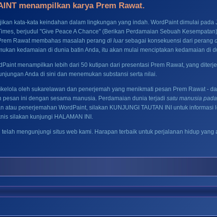
NT menampilkan karya Prem Rawat.
ikan kata-kata keindahan dalam lingkungan yang indah. WordPaint dimulai pada J
Times, berjudul "Give Peace A Chance" (Berikan Perdamaian Sebuah Kesempatan). I
 Prem Rawat membahas masalah perang
di luar
sebagai konsekuensi dari perang
kan kedamaian di dunia batin Anda, itu akan mulai menciptakan kedamaian di du
rdPaint menampilkan lebih dari 50 kutipan dari presentasi Prem Rawat, yang dit
unjungan Anda di sini dan menemukan substansi serta nilai.
ikelola oleh sukarelawan dan penerjemah yang menikmati pesan Prem Rawat - da
pesan ini dengan sesama manusia. Perdamaian dunia terjadi
satu manusia pada
n atau penerjemahan WordPaint, silakan
KUNJUNGI TAUTAN INI
untuk informasi 
nis silakan kunjungi
HALAMAN INI
.
h telah mengunjungi situs web kami. Harapan terbaik untuk perjalanan hidup ya