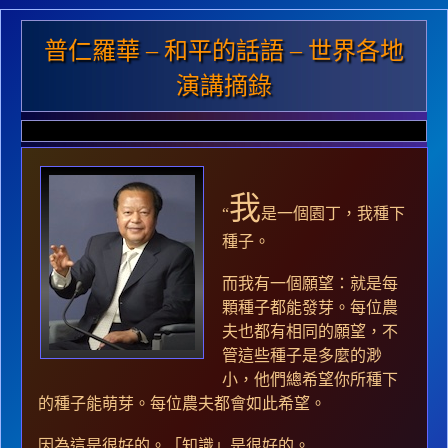
普仁羅華 – 和平的話語 – 世界各地
演講摘錄
我
“
是一個園丁，我種下
種子。
而我有一個願望：就是每
顆種子都能發芽。每位農
夫也都有相同的願望，不
管這些種子是多麼的渺
小，他們總希望你所種下
的種子能萌芽。每位農夫都會如此希望。
因為這是很好的。「知識」是
很好
的。