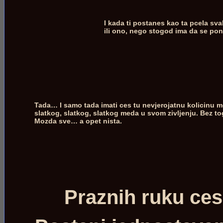
I kada ti postanes kao ta pcela sva
ili ono, nego stogod ima da se ponu
Tada… I samo tada imati ces tu nevjerojatnu kolicinu m
slatkog, slatkog, slatkog meda u svom zivljenju. Bez t
Mozda sve… a opet nista.
Praznih ruku ces 