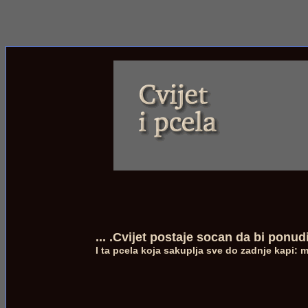
... .Cvijet postaje socan da bi ponud
I ta pcela koja sakuplja sve do zadnje kapi: m