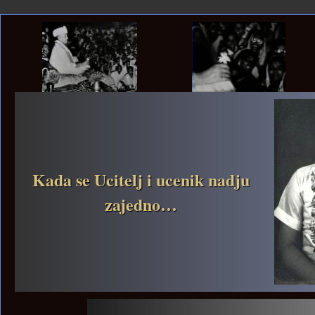
Kada se Ucitelj i ucenik nadju
zajedno…