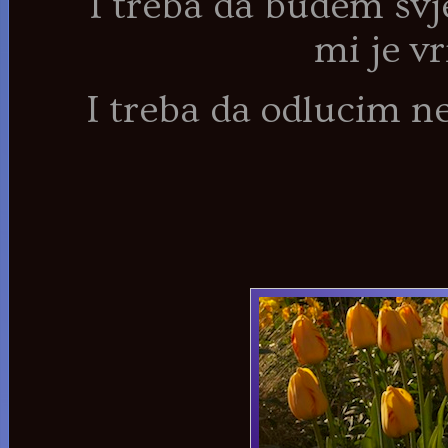
I treba da budem svj
mi je v
I treba da odlucim ne