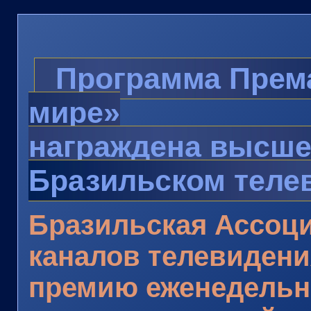
Программа Према
мире»
награждена высше
Бразильском теле
Бразильская Ассоц
каналов телевиден
премию еженедельн