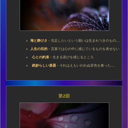
海と静けさ
- 充足したいという願いは生まれつきのもの……
人生の目的
- 言葉では心の中に感じているものを表せない
心との約束
- 生きる喜びを感じるところ
絶妙らしい楽器
- それはえもいわれぬ音色を奏った……
第2節