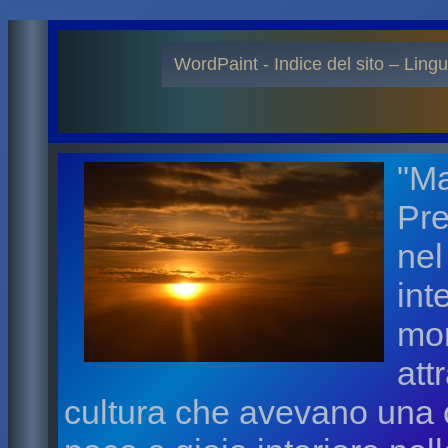
WordPaint - Indice del sito – Lingu
"Ma
Pre
nel
int
mon
att
cultura che avevano una 